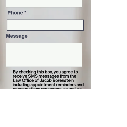
Phone
Message
By checking this box, you agree to
receive SMS messages from the
Law Office of Jacob Borenstein
including appointment reminders and
conversations messages, as well as
follow up communications. You may
reply STOP to opt out at any time.
Reply HELP for assistance.
Messages and data rates may apply.
Message frequency will vary. Learn
more at our
Privacy Policy & Terms &
Conditions page.
Send